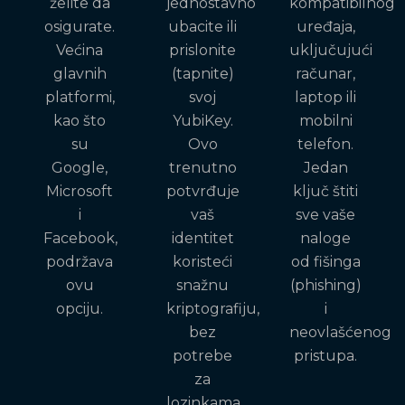
želite da
jednostavno
kompatibilnog
osigurate.
ubacite ili
uređaja,
Većina
prislonite
uključujući
glavnih
(tapnite)
računar,
platformi,
svoj
laptop ili
kao što
YubiKey.
mobilni
su
Ovo
telefon.
Google,
trenutno
Jedan
Microsoft
potvrđuje
ključ štiti
i
vaš
sve vaše
Facebook,
identitet
naloge
podržava
koristeći
od fišinga
ovu
snažnu
(phishing)
opciju.
kriptografiju,
i
bez
neovlašćenog
potrebe
pristupa.
za
lozinkama