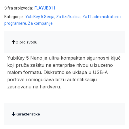
Šifra proizvoda:
FLAYUB011
Kategorije:
YubiKey 5 Serija
,
Za fizička lica
,
Za IT administratore i
programere
,
Za kompanije
O proizvodu
YubiKey 5 Nano je ultra-kompaktan sigurnosni ključ
koji pruža zaštitu na enterprise nivou u izuzetno
malom formatu. Diskretno se uklapa u USB-A
portove i omogućava brzu autentifikaciju
zasnovanu na hardveru.
Karakteristike