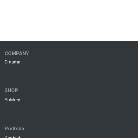
COMPANY
O nama
SHOP
Yubikey
Podrška
Kontakt