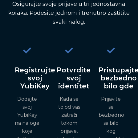
Osigurajte svoje prijave u tri jednostavna
koraka. Podesite jednom i trenutno zaštitite
svaki nalog.
Registrujte
Potvrdite
Pristupajt
svoj
svoj
bezbedno
YubiKey
identitet
bilo gde
Dodajte
Kada se
Prijavite
svoj
to od vas
se
YubiKey
zatraži
bezbedno
na naloge
tokom
sa bilo
koje
prijave,
kog