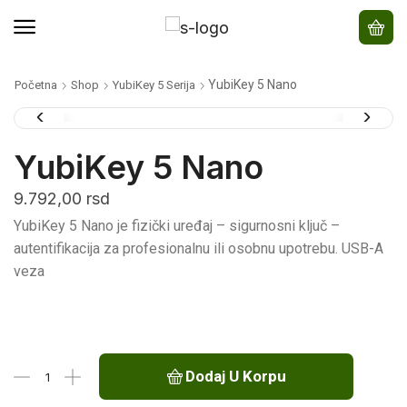
YubiKey 5 Nano
Početna
Shop
YubiKey 5 Serija
YubiKey 5 Nano
9.792,00
rsd
YubiKey 5 Nano je fizički uređaj – sigurnosni ključ –
autentifikacija za profesionalnu ili osobnu upotrebu. USB-A
veza
Dodaj U Korpu