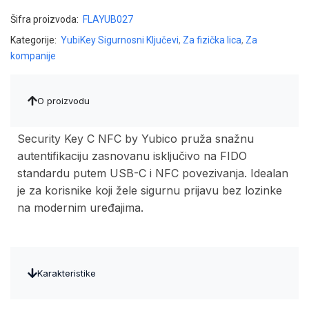
Šifra proizvoda:
FLAYUB027
Kategorije:
YubiKey Sigurnosni Ključevi
,
Za fizička lica
,
Za
kompanije
O proizvodu
Security Key C NFC by Yubico pruža snažnu
autentifikaciju zasnovanu isključivo na FIDO
standardu putem USB-C i NFC povezivanja. Idealan
je za korisnike koji žele sigurnu prijavu bez lozinke
na modernim uređajima.
Karakteristike