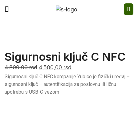
Sigurnosni ključ C NFC
4.800,00
rsd
4.500,00
rsd
Sigurnosni ključ C NFC kompanije Yubico je fizički uređaj –
sigurnosni ključ – autentifikacija za poslovnu ili ličnu
upotrebu s USB-C vezom