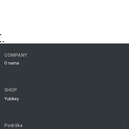
COMPANY
O nama
SHOP
Yubikey
Podrška