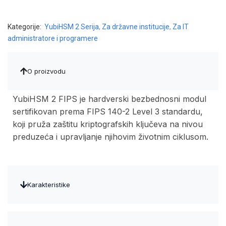
Kategorije:
YubiHSM 2 Serija
,
Za državne institucije
,
Za IT
administratore i programere
O proizvodu
YubiHSM 2 FIPS je hardverski bezbednosni modul
sertifikovan prema FIPS 140-2 Level 3 standardu,
koji pruža zaštitu kriptografskih ključeva na nivou
preduzeća i upravljanje njihovim životnim ciklusom.
Karakteristike