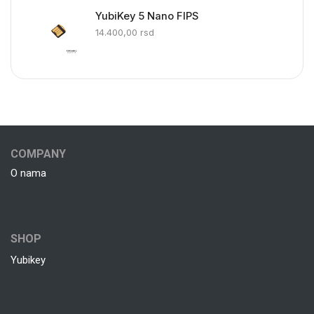
YubiKey 5 Nano FIPS
14.400,00
rsd
COMPANY
O nama
SHOP
Yubikey