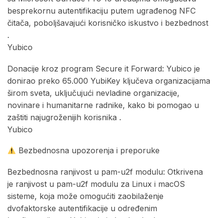
besprekornu autentifikaciju putem ugrađenog NFC
čitača, poboljšavajući korisničko iskustvo i bezbednost
.​
Yubico
Donacije kroz program Secure it Forward: Yubico je
donirao preko 65.000 YubiKey ključeva organizacijama
širom sveta, uključujući nevladine organizacije,
novinare i humanitarne radnike, kako bi pomogao u
zaštiti najugroženijih korisnika .​
Yubico
Bezbednosna upozorenja i preporuke
Bezbednosna ranjivost u pam-u2f modulu: Otkrivena
je ranjivost u pam-u2f modulu za Linux i macOS
sisteme, koja može omogućiti zaobilaženje
dvofaktorske autentifikacije u određenim