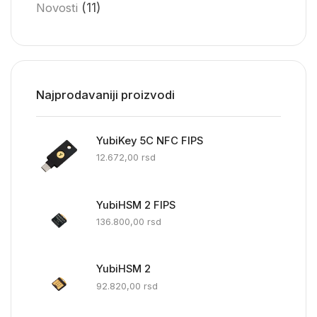
(11)
Novosti
Najprodavaniji proizvodi
YubiKey 5C NFC FIPS
12.672,00
rsd
YubiHSM 2 FIPS
136.800,00
rsd
YubiHSM 2
92.820,00
rsd