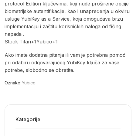
protocol Edition ključevima, koji nude proširene opcije
biometrijske autentifikacije, kao i unapređenja u okviru
usluge YubiKey as a Service, koja omogućava brzu
implementaciju i zaštitu korisničkih naloga od fišing
napada .​
Stock Titan+1Yubico+1
Ako imate dodatna pitanja ili vam je potrebna pomoć
pri odabiru odgovarajućeg YubiKey ključa za vaše
potrebe, slobodno se obratite.
Oznake:
Yubico
Kategorije