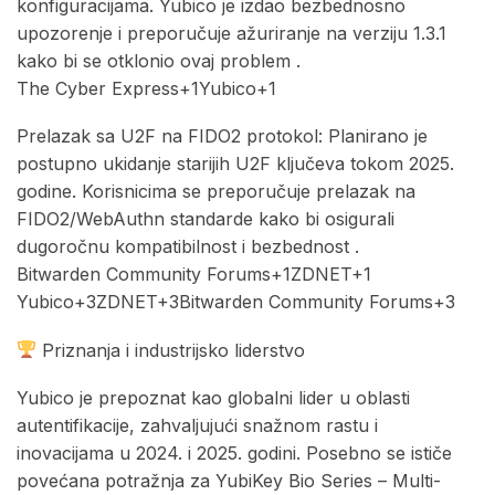
konfiguracijama. Yubico je izdao bezbednosno
upozorenje i preporučuje ažuriranje na verziju 1.3.1
kako bi se otklonio ovaj problem .​
The Cyber Express+1Yubico+1
Prelazak sa U2F na FIDO2 protokol: Planirano je
postupno ukidanje starijih U2F ključeva tokom 2025.
godine. Korisnicima se preporučuje prelazak na
FIDO2/WebAuthn standarde kako bi osigurali
dugoročnu kompatibilnost i bezbednost .​
Bitwarden Community Forums+1ZDNET+1
Yubico+3ZDNET+3Bitwarden Community Forums+3
Priznanja i industrijsko liderstvo
Yubico je prepoznat kao globalni lider u oblasti
autentifikacije, zahvaljujući snažnom rastu i
inovacijama u 2024. i 2025. godini. Posebno se ističe
povećana potražnja za YubiKey Bio Series – Multi-