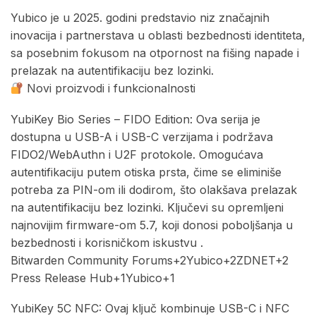
Yubico je u 2025. godini predstavio niz značajnih
inovacija i partnerstava u oblasti bezbednosti identiteta,
sa posebnim fokusom na otpornost na fišing napade i
prelazak na autentifikaciju bez lozinki.​
Novi proizvodi i funkcionalnosti
YubiKey Bio Series – FIDO Edition: Ova serija je
dostupna u USB-A i USB-C verzijama i podržava
FIDO2/WebAuthn i U2F protokole. Omogućava
autentifikaciju putem otiska prsta, čime se eliminiše
potreba za PIN-om ili dodirom, što olakšava prelazak
na autentifikaciju bez lozinki. Ključevi su opremljeni
najnovijim firmware-om 5.7, koji donosi poboljšanja u
bezbednosti i korisničkom iskustvu .​
Bitwarden Community Forums+2Yubico+2ZDNET+2
Press Release Hub+1Yubico+1
YubiKey 5C NFC: Ovaj ključ kombinuje USB-C i NFC