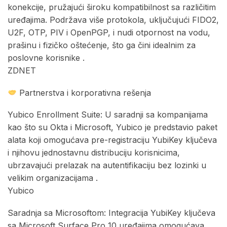
konekcije, pružajući široku kompatibilnost sa različitim
uređajima. Podržava više protokola, uključujući FIDO2,
U2F, OTP, PIV i OpenPGP, i nudi otpornost na vodu,
prašinu i fizičko oštećenje, što ga čini idealnim za
poslovne korisnike .​
ZDNET
Partnerstva i korporativna rešenja
Yubico Enrollment Suite: U saradnji sa kompanijama
kao što su Okta i Microsoft, Yubico je predstavio paket
alata koji omogućava pre-registraciju YubiKey ključeva
i njihovu jednostavnu distribuciju korisnicima,
ubrzavajući prelazak na autentifikaciju bez lozinki u
velikim organizacijama .​
Yubico
Saradnja sa Microsoftom: Integracija YubiKey ključeva
sa Microsoft Surface Pro 10 uređajima omogućava